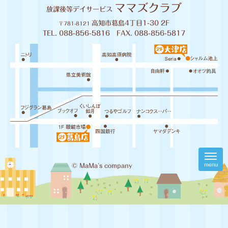
ママズクラブ
放課後等デイサービス
高知市葛島4丁目1-30 2F
〒781-8121
TEL. 088-856-5816 FAX. 088-856-5817
N
a
menu
© MaMa's company
v
i
g
a
t
i
o