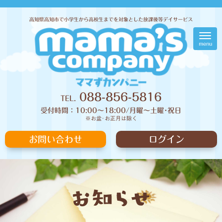
高知県高知市で小学生から高校生までを対象とした放課後等デイサービス
N
a
menu
v
i
g
a
t
i
088-856-5816
TEL.
o
n
受付時間：10:00〜18:00/月曜〜土曜･祝日
※お盆･お正月は除く
お問い合わせ
ログイン