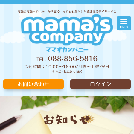
高知県高知市で小学生から高校生までを対象とした放課後等デイサービス
N
a
menu
v
i
g
a
t
i
088-856-5816
TEL.
o
n
受付時間：10:00〜18:00/月曜〜土曜･祝日
※お盆･お正月は除く
お問い合わせ
ログイン