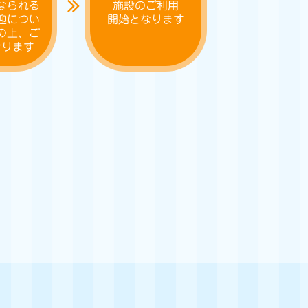
なられる
施設のご利用
迎につい
開始となります
の上、ご
なります