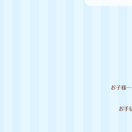
お子様一
お手