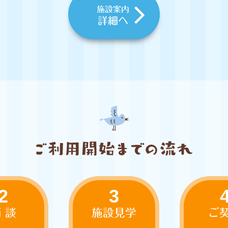
施設案内
詳細へ
2
3
 談
施設見学
ご